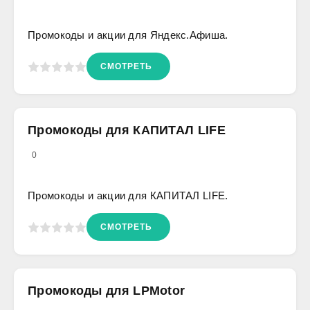
Промокоды и акции для Яндекс.Афиша.
5
СМОТРЕТЬ
Промокоды для КАПИТАЛ LIFE
0
Промокоды и акции для КАПИТАЛ LIFE.
5
СМОТРЕТЬ
Промокоды для LPMotor