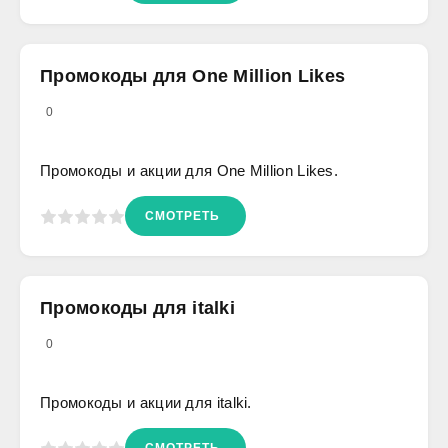
Промокоды для One Million Likes
0
Промокоды и акции для One Million Likes.
5
СМОТРЕТЬ
Промокоды для italki
0
Промокоды и акции для italki.
5