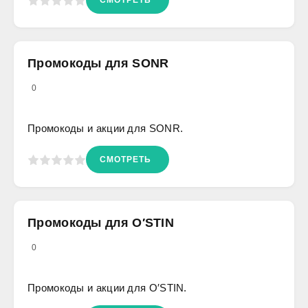
СМОТРЕТЬ
Промокоды для SONR
0
Промокоды и акции для SONR.
5
СМОТРЕТЬ
Промокоды для O′STIN
0
Промокоды и акции для O′STIN.