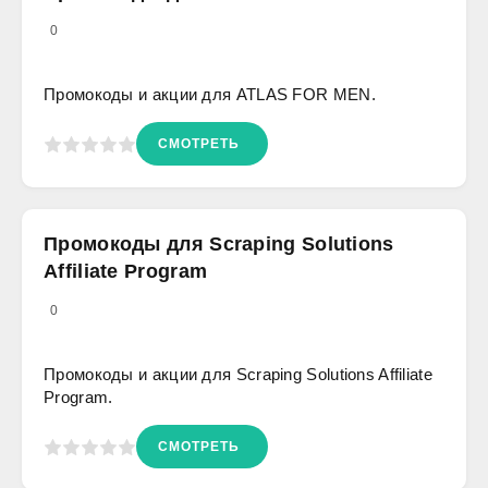
0
Промокоды и акции для ATLAS FOR MEN.
5
СМОТРЕТЬ
Промокоды для Scraping Solutions
Affiliate Program
0
Промокоды и акции для Scraping Solutions Affiliate
Program.
5
СМОТРЕТЬ