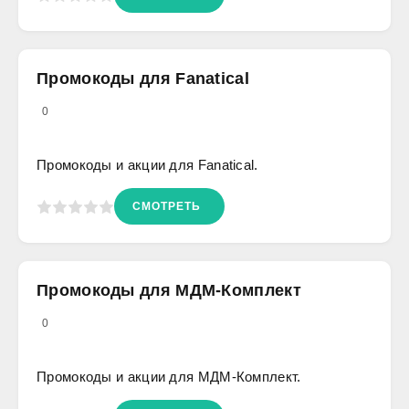
Промокоды для Fanatical
0
Промокоды и акции для Fanatical.
5
СМОТРЕТЬ
Промокоды для МДМ-Комплект
0
Промокоды и акции для МДМ-Комплект.