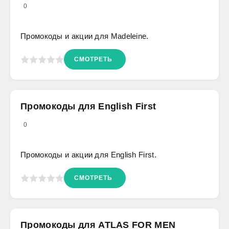
0
Промокоды и акции для Madeleine.
5
СМОТРЕТЬ
Промокоды для English First
0
Промокоды и акции для English First.
5
СМОТРЕТЬ
Промокоды для ATLAS FOR MEN