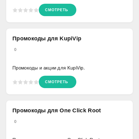
5
СМОТРЕТЬ
Промокоды для KupiVip
0
Промокоды и акции для KupiVip.
5
СМОТРЕТЬ
Промокоды для One Click Root
0