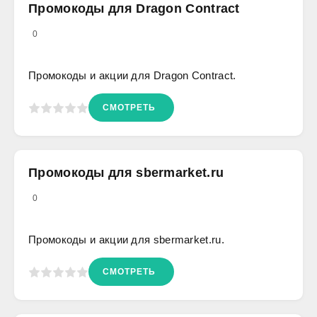
Промокоды для Dragon Contract
0
Промокоды и акции для Dragon Contract.
5
СМОТРЕТЬ
Промокоды для sbermarket.ru
0
Промокоды и акции для sbermarket.ru.
5
СМОТРЕТЬ