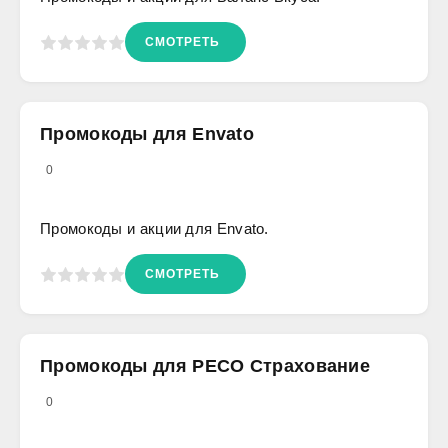
5
СМОТРЕТЬ
Промокоды для Envato
0
Промокоды и акции для Envato.
5
СМОТРЕТЬ
Промокоды для РЕСО Страхование
0