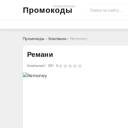
PROMOPROMO
Промокоды
Промокоды
»
Компании
» Remoney
Ремани
0
Компании
1
2
3
4
39
5
0