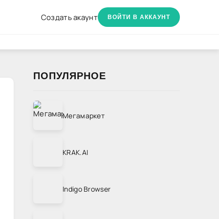
Создать акаунт
ВОЙТИ В АККАУНТ
ПОПУЛЯРНОЕ
Мегамаркет
KRAK.AI
Indigo Browser