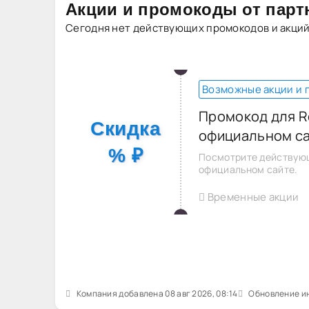
Акции и промокоды от парт
Сегодня нет действующих промокодов и акций
Возможные акции и 
Промокод для 
Скидка
официальном с
% ₽
Посмотрите действующ
официальном сайте.
Временные акции
Компания добавлена 08 авг 2026, 08:14
Обновление ин