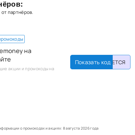
нёров:
 от партнёров.
промокоды
Remoney на
айте
НЕ ТРЕБУЕТСЯ
ие акции и промокоды на
формации о промокодах и акциях: 8 августа 2026 года