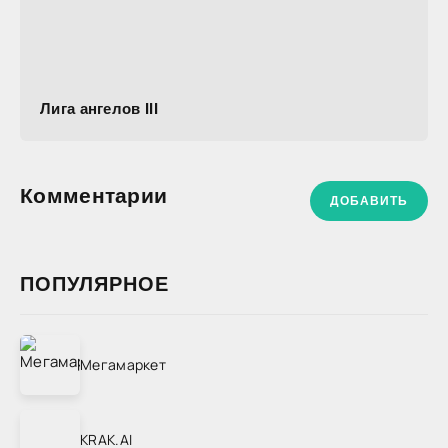
Лига ангелов III
Комментарии
ДОБАВИТЬ
ПОПУЛЯРНОЕ
Мегамаркет
KRAK.AI