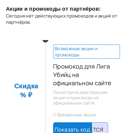
Акции и промокоды от партнёров:
Сегодня нет действующих промокодов и акций от
партнёров.
Возможные акции и
промокоды
Промокод для Лига
Убийц на
официальном сайте
Скидка
Посмотрите действующие
% ₽
акции и промокоды на
официальном сайте.
Временные акции
НЕ ТРЕБУЕТСЯ