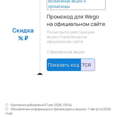
Возможные акции и
промокоды
Промокод для Wego
на официальном сайте
Скидка
Посмотрите действующие
% ₽
акции и промокоды на
официальном сайте.
Временные акции
НЕ ТРЕБУЕТСЯ
Компания добавлена 07 авг 2026, 09:04
Обновление информации о промокодах и акциях: 7 августа 2026
года