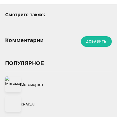
Смотрите также:
Комментарии
ДОБАВИТЬ
ПОПУЛЯРНОЕ
Мегамаркет
KRAK.AI