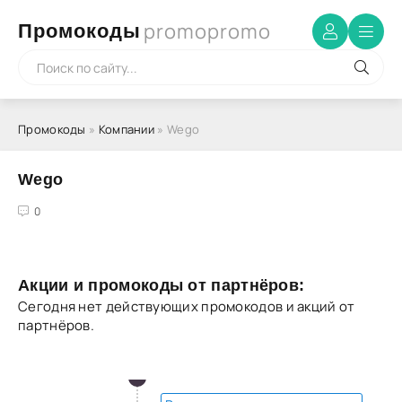
promopromo
Промокоды
Промокоды
»
Компании
» Wego
Wego
4
5
0
Акции и промокоды от партнёров:
Сегодня нет действующих промокодов и акций от
партнёров.