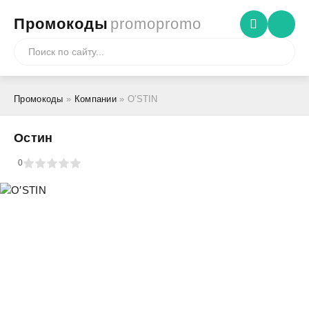
Промокоды
promopromo
Промокоды
»
Компании
» O′STIN
Остин
5
0