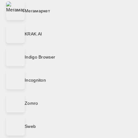
Мегамаркет
KRAK.AI
Indigo Browser
Incogniton
Zomro
Sweb