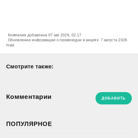
Компания добавлена 07 авг 2026, 02:17
Обновление информации о промокодах и акциях: 7 августа 2026
года
Смотрите также:
Комментарии
ДОБАВИТЬ
ПОПУЛЯРНОЕ