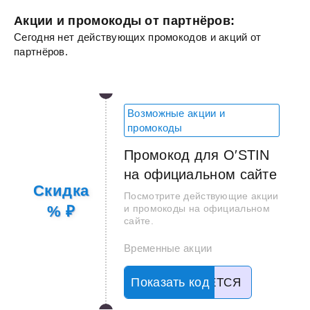
Акции и промокоды от партнёров:
Сегодня нет действующих промокодов и акций от
партнёров.
Возможные акции и
промокоды
Промокод для O′STIN
на официальном сайте
Скидка
Посмотрите действующие акции
% ₽
и промокоды на официальном
сайте.
Временные акции
НЕ ТРЕБУЕТСЯ