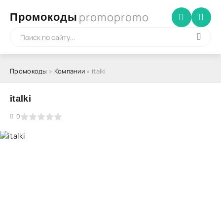
promopromo
Промокоды
Промокоды
»
Компании
» italki
italki
5
0