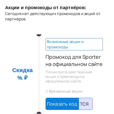
Акции и промокоды от партнёров:
Сегодня нет действующих промокодов и акций от
партнёров.
Возможные акции и
промокоды
Промокод для Sporter
на официальном сайте
Скидка
Посмотрите действующие
акции и промокоды на
% ₽
официальном сайте.
Временные акции
НЕ ТРЕБУЕТСЯ