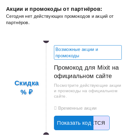
Акции и промокоды от партнёров:
Сегодня нет действующих промокодов и акций от
партнёров.
Возможные акции и
промокоды
Промокод для Mixit на
официальном сайте
Скидка
Посмотрите действующие акции
% ₽
и промокоды на официальном
сайте.
Временные акции
НЕ ТРЕБУЕТСЯ